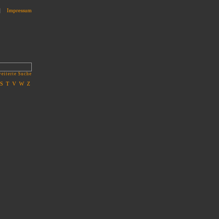
|
Impressum
eiterte Suche
S
T
V
W
Z