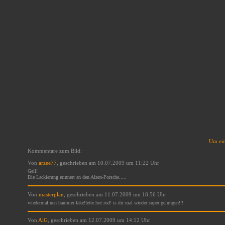
Um ein
Kommentare zum Bild:
Von
arzee77
, geschrieben am 10.07.2009 um 11:22 Uhr
Geil!
Die Lackierung erinnert an den Alzen-Porsche.....
Von
masterplan
, geschrieben am 11.07.2009 um 18:56 Uhr
wiedermal nen hammer fake!fette hot rod! is dir mal wieder super gelungen!!!
Von
AiG
, geschrieben am 12.07.2009 um 14:12 Uhr