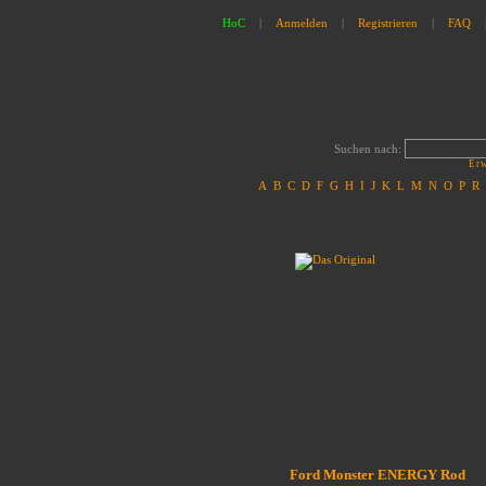
HoC
|
Anmelden
|
Registrieren
|
FAQ
Suchen nach:
Erw
A
B
C
D
F
G
H
I
J
K
L
M
N
O
P
R
Ford Monster ENERGY Rod