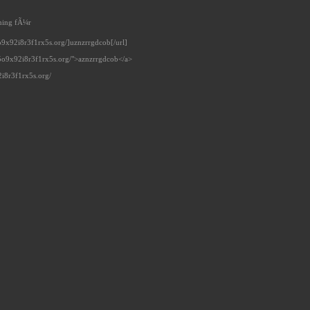
uning fÃ¼r
9x92i8r3f1rx5s.org/]uznzrrgdcob[/url]
o9x92i8r3f1rx5s.org/">aznzrrgdcob</a>
i8r3f1rx5s.org/