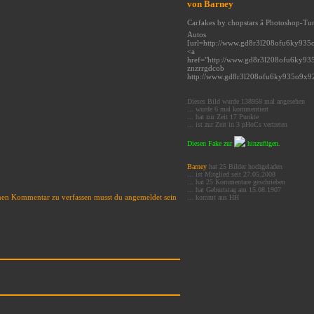
von
Barney
Carfakes by chopstars â Photoshop-T
Autos
[url=http://www.gd8r3l208ofu6ky935o
<a
href="http://www.gd8r3l208ofu6ky935
znzrrgdcob
http://www.gd8r3l208ofu6ky935o9x92
Dieses Bild wurde 138958 mal angesehen
... wurde 6 mal kommentiert
... hat zur Zeit 17 Punkte
... ist zur Zeit in 3 pHoCs vertreten
Diesen Fake zur
hinzufügen.
Barney
hat 25 Bilder hochgeladen
... ist Mitglied seit 27.05.2008
... hat 25 Kommentare geschrieben
... hat Geburtstag am 15.08.1907
en Kommentar zu verfassen musst du angemeldet sein
... kommt aus HH