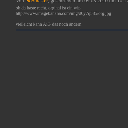
Von
No5master
, geschrieben am 09.03.2010 um 10:1
oh da haste recht, orginal ist ein wip
http://www.imagebanana.com/img/d0y7q585/org.jpg
vielleicht kann AiG das noch ändern