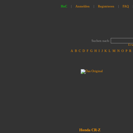
HoC
|
Anmelden
|
Registrieren
|
FAQ
Suchen nach:
Erw
A
B
C
D
F
G
H
I
J
K
L
M
N
O
P
R
Honda CR-Z