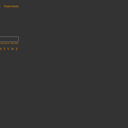
|
Impressum
eiterte Suche
S
T
V
W
Z