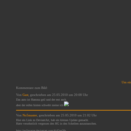
Um ein
Kommentare zum Bild:
Von
Gast
, geschrieben am 25.05.2010 um 20:08 Uhr
Das auto ist Hamma geil und der rest auch.
aber der reifen hinten schwebt meine ich
Von
No5master
, geschrieben am 25.05.2010 um 21:02 Uhr
Hier ein Link zu DeviantArt, hab ein kleines Update gemacht.
Hatte versehntlich vergessen den HG in den Scheiben auszutauschen.
http://no5master.deviantart.com/#/d2qe20r