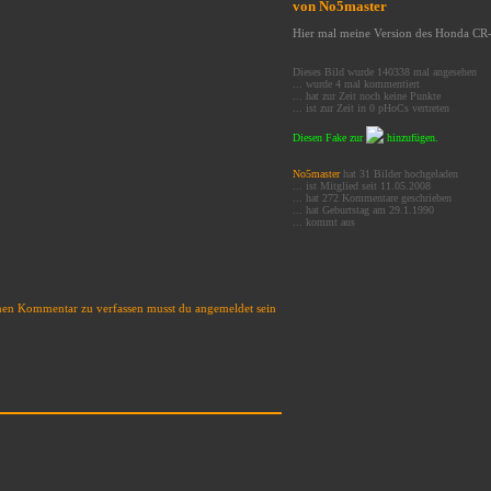
von
No5master
Hier mal meine Version des Honda CR
Dieses Bild wurde 140338 mal angesehen
... wurde 4 mal kommentiert
... hat zur Zeit noch keine Punkte
... ist zur Zeit in 0 pHoCs vertreten
Diesen Fake zur
hinzufügen.
No5master
hat 31 Bilder hochgeladen
... ist Mitglied seit 11.05.2008
... hat 272 Kommentare geschrieben
... hat Geburtstag am 29.1.1990
... kommt aus
en Kommentar zu verfassen musst du angemeldet sein