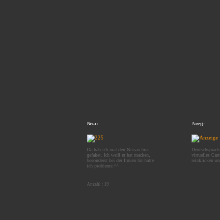
Nissan
Anzeige
Da hab ich mal den Nissan hier
Deutschsprach
gefaket. Ich weiß er hat macken,
virtuelles Car
besonderst bei der linken tür hatte
reinklicken un
ich probleme.^^
Anzahl : 19